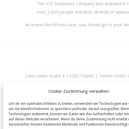
The XYZ Doohickey Company was founded in 197
over 2,000 people and does all kinds of awes
As a new WordPress user, you should go to
your d
Clara-Zetkin-Straße 6 | 02827 Görlitz | Telefon 03581
Cookie-Zustimmung verwalten
Um dir ein optimales Erlebnis zu bieten, verwenden wir Technologien wie
um Geräteinformationen zu speichern und/oder darauf zuzugreifen. Wen
Technologien zustimmst, können wir Daten wie das Surfverhalten oder ein
auf dieser Website verarbeiten. Wenn du deine Zustimmung nicht erteilst
zurückziehst, können bestimmte Merkmale und Funktionen beeinträchtigt