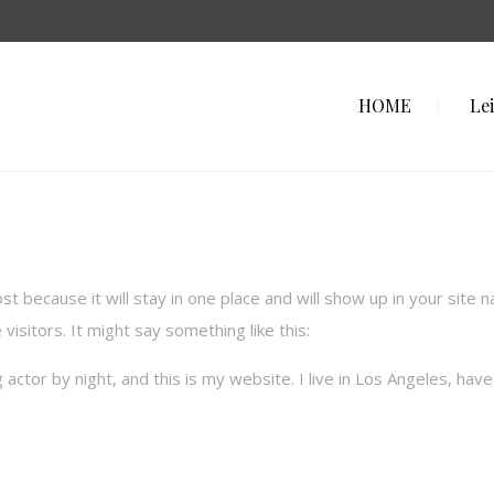
HOME
Le
ost because it will stay in one place and will show up in your site
visitors. It might say something like this:
actor by night, and this is my website. I live in Los Angeles, have