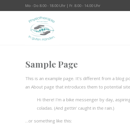
Mo - Do 8.00 - 18.00 Uhr | Fr. 8.00 - 14.00 Uhr
Sample Page
This is an example page. It’s different from a blog p
an About page that introduces them to potential site 
Hi there! I’m a bike messenger by day, aspiring 
coladas. (And gettin‘ caught in the rain.)
…or something like this: