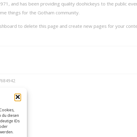
1, and has been providing quality doohickeys to the public ever
ome things for the Gotham community.
ashboard
to delete this page and create new pages for your conte
-7684942
 Cookies,
n du diesen
deutige IDs
 oder
 werden.