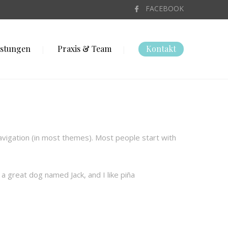
FACEBOOK
istungen
Praxis & Team
Kontakt
 navigation (in most themes). Most people start with
 a great dog named Jack, and I like piña